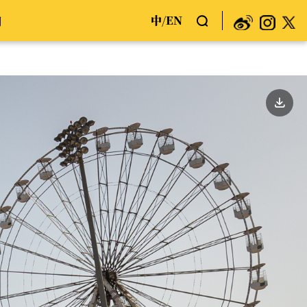
中
EN
们
/