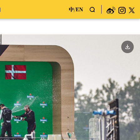
中
EN
们
/